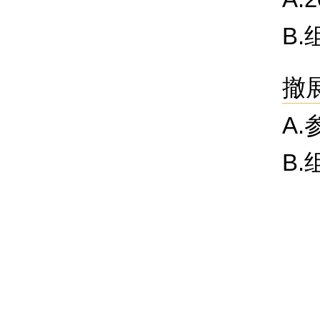
B
撤
A
B