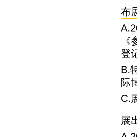
布
A.
《
登
B
际
C
展
A.